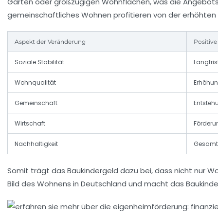
Garten oder großzügigen Wohnflächen, was die Angebotsv
gemeinschaftliches Wohnen profitieren von der erhöhten 
Aspekt der Veränderung
Positiv
Soziale Stabilität
Langfri
Wohnqualität
Erhöhun
Gemeinschaft
Entsteh
Wirtschaft
Förderu
Nachhaltigkeit
Gesamte
Somit trägt das Baukindergeld dazu bei, dass nicht nur 
Bild des Wohnens in Deutschland und macht das Baukinder