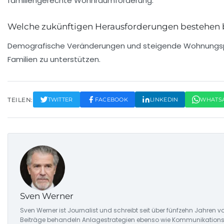
familiengerechte Wohnraumförderung.
Welche zukünftigen Herausforderungen bestehen
Demografische Veränderungen und steigende Wohnungsprei
Familien zu unterstützen.
TEILEN:
TWITTER
FACEBOOK
LINKEDIN
WHATS
Sven Werner
Sven Werner ist Journalist und schreibt seit über fünfzehn Jahre
Beiträge behandeln Anlagestrategien ebenso wie Kommunikationstre