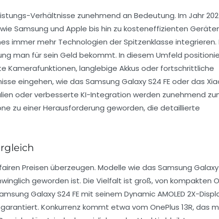
-Leistungs-Verhältnisse zunehmend an Bedeutung. Im Jahr 20
 wie Samsung und Apple bis hin zu kosteneffizienten Geräte
es immer mehr Technologien der Spitzenklasse integrieren.
ttung man für sein Geld bekommt. In diesem Umfeld positioni
e Kamerafunktionen, langlebige Akkus oder fortschrittliche
omisse eingehen, wie das Samsung Galaxy S24 FE oder das Xi
rialien oder verbesserte KI-Integration werden zunehmend z
ne zu einer Herausforderung geworden, die detaillierte
rgleich
 fairen Preisen überzeugen. Modelle wie das Samsung Galaxy 
winglich geworden ist. Die Vielfalt ist groß, von kompakten 
Samsung Galaxy S24 FE mit seinem Dynamic AMOLED 2X-Displa
 garantiert. Konkurrenz kommt etwa vom OnePlus 13R, das m