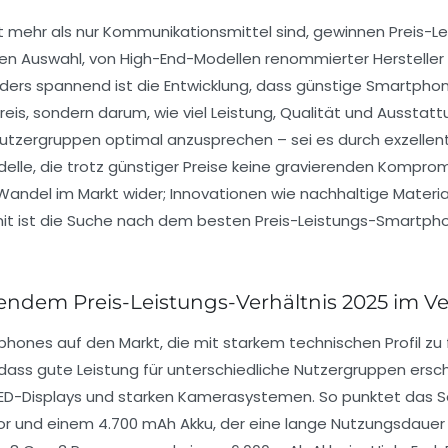
eit mehr als nur Kommunikationsmittel sind, gewinnen Preis
en Auswahl, von High-End-Modellen renommierter Hersteller
ders spannend ist die Entwicklung, dass günstige Smartphon
reis, sondern darum, wie viel Leistung, Qualität und Aussta
Nutzergruppen optimal anzusprechen – sei es durch exzellent
delle, die trotz günstiger Preise keine gravierenden Kompr
n Wandel im Markt wider; Innovationen wie nachhaltige Mate
mit ist die Suche nach dem besten Preis-Leistungs-Smartpho
ndem Preis-Leistungs-Verhältnis 2025 im Ve
tphones auf den Markt, die mit starkem technischen Profil zu
dass gute Leistung für unterschiedliche Nutzergruppen ersch
OLED-Displays und starken Kamerasystemen. So punktet das 
r und einem 4.700 mAh Akku, der eine lange Nutzungsdauer