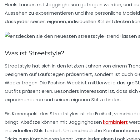
Heels können mit Jogginghosen getragen werden, und a
Aussehen zu experimentieren und Ihre persönliche
Modeid
dass jeder seinen eigenen, individuellen Stil entdecken kan
Was ist Streetstyle?
Streetstyle
hat sich in den letzten Jahren von einem Tren
Designern auf Laufstegen präsentiert, sondern ist auch d
Weeks
tragen. Die
Fashion Week
ist mittlerweile das größ
Outfits präsentieren. Besonders interessant ist, dass sich
experimentieren und seinen eigenen Stil zu finden.
Ein Kernaspekt des Streetstyles ist die Freiheit, verschie
bringt.
Absätze
können mit
Jogginghosen
kombiniert
werd
individuellen Stils fördert. Unterschiedliche Kombinatione
Tricks
zum Kombinieren kennt, kann jeder einen Look kreiere