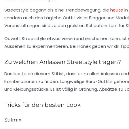
Streetstyle
begann als eine
Trendbewegung
, die
heute
in
sondern auch das tägliche Outfit vieler
Blogger
und
Model
Veranstaltungen sind zu den größten Schaufenstern für St
Obwohl
Streetstyle
etwas verwirrend erscheinen kann, ist e
Aussehen zu experimentieren. Bei
Hanek
geben wir dir Tip
Zu welchen Anlässen Streetstyle tragen?
Das beste an diesem Stil ist, dass er zu
allen Anlässen
und 
Kombinationen zu finden.
Langweilige Büro-Outfits
gehören
und Kleidungsstücke. Es ist völlig in Ordnung,
Absätze
zu
J
Tricks für den besten Look
Stilmix