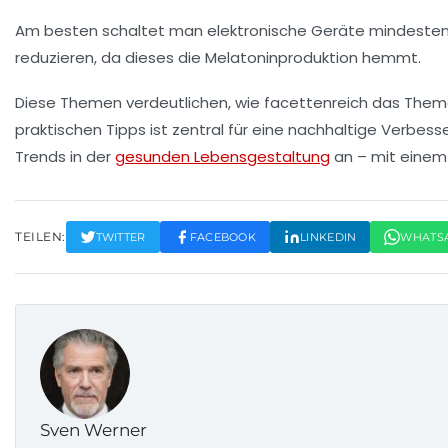
Am besten schaltet man elektronische Geräte mindestens 6
reduzieren, da dieses die Melatoninproduktion hemmt.
Diese Themen verdeutlichen, wie facettenreich das Thema
praktischen Tipps ist zentral für eine nachhaltige Verbe
Trends in der
gesunden Lebensgestaltung
an – mit einem 
TEILEN:
TWITTER
FACEBOOK
LINKEDIN
WHATS
Sven Werner