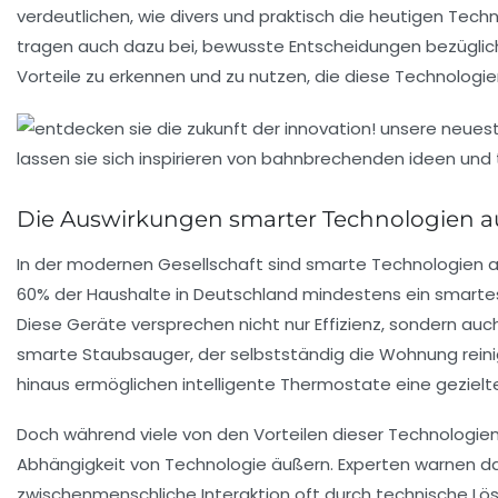
verdeutlichen, wie divers und praktisch die heutigen Techn
tragen auch dazu bei, bewusste Entscheidungen bezüglich u
Vorteile zu erkennen und zu nutzen, die diese Technologie
Die Auswirkungen smarter Technologien au
In der modernen Gesellschaft sind
smarte Technologien
a
60% der Haushalte in Deutschland mindestens ein
smarte
Diese Geräte versprechen nicht nur
Effizienz
, sondern auch
smarte Staubsauger
, der selbstständig die Wohnung rein
hinaus ermöglichen intelligente Thermostate eine geziel
Doch während viele von den Vorteilen dieser Technologien 
Abhängigkeit von Technologie äußern. Experten warnen dav
zwischenmenschliche Interaktion oft durch technische Lösu