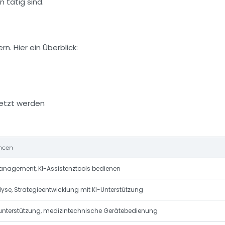
 tätig sind.
. Hier ein Überblick:
setzt werden
ncen
agement, KI-Assistenztools bedienen
yse, Strategieentwicklung mit KI-Unterstützung
nterstützung, medizintechnische Gerätebedienung