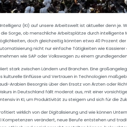
Intelligenz (KI) auf unsere Arbeitswelt ist aktueller denn j
die Sorge, ob menschliche Arbeitsplätze durch intelligente 
öglichkeiten, doch gleichzeitig könnten etwa 40 Prozent der 
Automatisierung nicht nur einfache Tätigkeiten wie Kassierer
ternehmen wie
SAP
oder
Volkswagen
zu einem grundlegenden
ariiert stark zwischen Ländern und Branchen. Eine großangele
ss kulturelle Einflüsse und Vertrauen in Technologien maßge
audi-Arabien Besorgnis über den Ersatz von Ärzten oder Ric
iskurs in Deutschland fällt moderat aus, mit einer vorsicht
intensiv in KI, um Produktivität zu steigern und sich für die Z
profitiert wirklich von der Digitalisierung und wie können Un
KI Kompetenzen verändert, neue Berufe entstehen und tradit