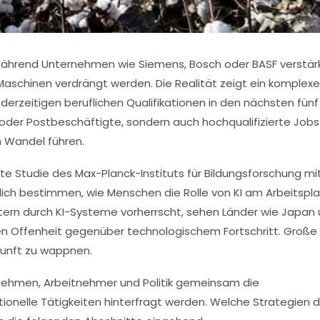
e. Während Unternehmen wie
Siemens
,
Bosch
oder
BASF
verstärk
Maschinen verdrängt werden. Die Realität zeigt ein komplexes
derzeitigen beruflichen Qualifikationen in den nächsten fün
 oder Postbeschäftigte, sondern auch hochqualifizierte Jobs 
 Wandel führen.
gte Studie des Max-Planck-Instituts für Bildungsforschung mi
blich bestimmen, wie Menschen die Rolle von KI am Arbeitspla
htern durch KI-Systeme vorherrscht, sehen Länder wie Japan
igen Offenheit gegenüber technologischem Fortschritt. Große
ukunft zu wappnen.
ternehmen, Arbeitnehmer und Politik gemeinsam die
ionelle Tätigkeiten hinterfragt werden. Welche Strategien 