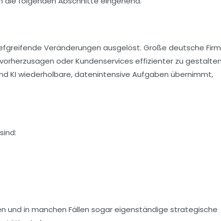
en die folgenden Abschnitte eingehend.
tiefgreifende Veränderungen ausgelöst. Große deutsche Fir
orherzusagen oder Kundenservices effizienter zu gestalten
end KI wiederholbare, datenintensive Aufgaben übernimmt,
sind:
en und in manchen Fällen sogar eigenständige strategische