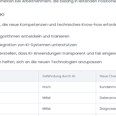
eiten bei Arbeitnehmern, die bislang in leitenden Positionen
KI
s, die neue Kompetenzen und technisches Know-how erfordern
Algorithmen entwickeln und trainieren
ntegration von KI-Systemen unterstützen
erstellen, dass KI-Anwendungen transparent und fair einge
ern helfen, sich an die neuen Technologien anzupassen
Gefährdung durch KI
Neue Cha
Hoch
Kundenman
Mittel
Datenanal
Mittel
Diagnoseu