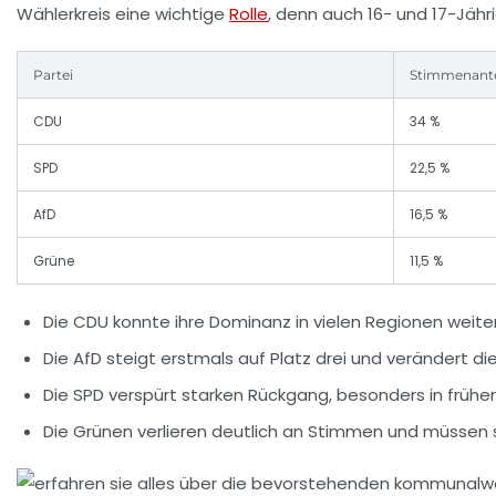
Wählerkreis eine wichtige
Rolle
, denn auch 16- und 17-Jähr
Partei
Stimmenantei
CDU
34 %
SPD
22,5 %
AfD
16,5 %
Grüne
11,5 %
Die CDU konnte ihre Dominanz in vielen Regionen weiter
Die AfD steigt erstmals auf Platz drei und verändert di
Die SPD verspürt starken Rückgang, besonders in früh
Die Grünen verlieren deutlich an Stimmen und müssen s