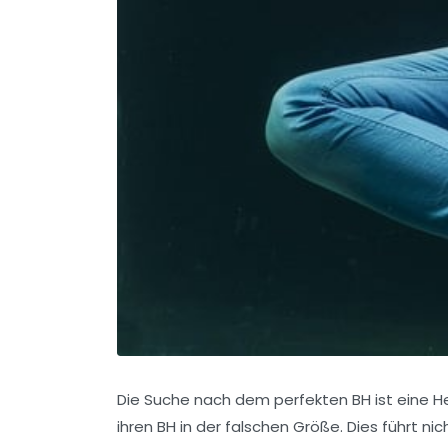
Die Suche nach dem perfekten BH ist eine He
ihren BH in der falschen Größe
. Dies führt n