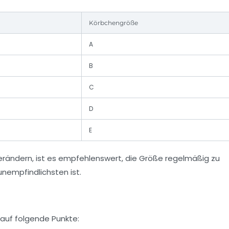
Körbchengröße
A
B
C
D
E
rändern, ist es empfehlenswert, die Größe regelmäßig zu
nempfindlichsten ist.
 auf folgende Punkte: