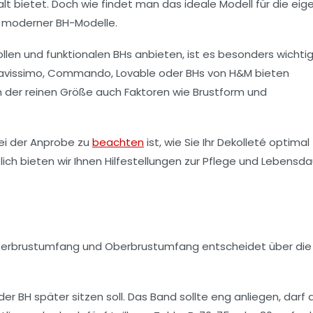
lt bietet. Doch wie findet man das ideale Modell für die eig
lt moderner BH-Modelle.
llen und funktionalen BHs anbieten, ist es besonders wichtig
avissimo
,
Commando
,
Lovable
oder
BHs von H&M
bieten
n der reinen Größe auch Faktoren wie Brustform und
bei der Anprobe zu
beachten
ist, wie Sie Ihr Dekolleté optimal
ch bieten wir Ihnen Hilfestellungen zur Pflege und Lebensda
terbrustumfang
und
Oberbrustumfang
entscheidet über die
 BH später sitzen soll. Das Band sollte eng anliegen, darf 