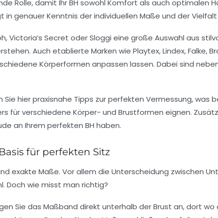
nde Rolle, damit Ihr BH sowohl Komfort als auch optimalen Ha
t in genauer Kenntnis der individuellen Maße und der Vielfa
ph
,
Victoria’s Secret
oder
Sloggi
eine große Auswahl aus stilvo
erstehen. Auch etablierte Marken wie
Playtex
,
Lindex
,
Falke
,
Br
erschiedene Körperformen anpassen lassen. Dabei sind nebe
en Sie hier praxisnahe Tipps zur perfekten Vermessung, was 
 für verschiedene Körper- und Brustformen eignen. Zusätzli
eude an Ihrem perfekten BH haben.
asis für perfekten Sitz
sind exakte Maße. Vor allem die Unterscheidung zwischen
Un
. Doch wie misst man richtig?
n Sie das Maßband direkt unterhalb der Brust an, dort wo der