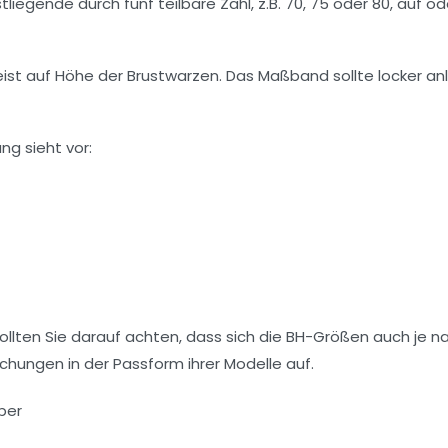
egende durch fünf teilbare Zahl, z.B. 70, 75 oder 80, auf od
eist auf Höhe der Brustwarzen. Das Maßband sollte locker anl
g sieht vor:
llten Sie darauf achten, dass sich die BH-Größen auch je n
chungen in der Passform ihrer Modelle auf.