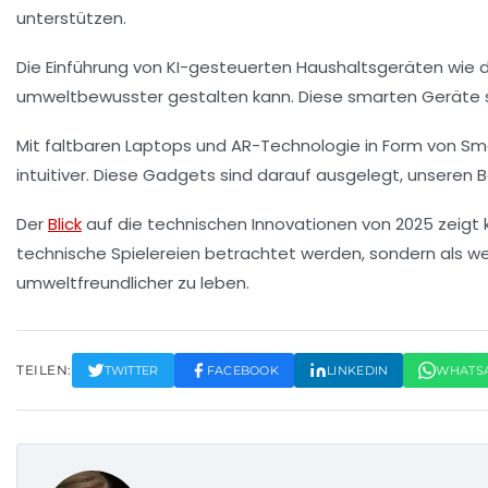
unterstützen.
Die Einführung von
KI-gesteuerten Haushaltsgeräten
wie d
umweltbewusster gestalten kann. Diese smarten Geräte sin
Mit
faltbaren Laptops
und
AR-Technologie
in Form von Sma
intuitiver. Diese Gadgets sind darauf ausgelegt, unseren 
Der
Blick
auf die technischen Innovationen von 2025 zeigt 
technische Spielereien betrachtet werden, sondern als w
umweltfreundlicher zu leben.
TEILEN:
TWITTER
FACEBOOK
LINKEDIN
WHATS