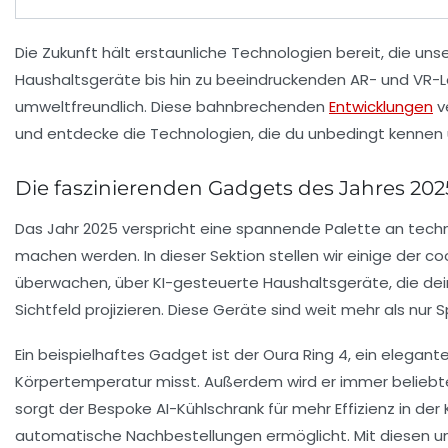
Die
Zukunft
hält erstaunliche Technologien bereit, die uns
Haushaltsgeräte
bis hin zu beeindruckenden
AR- und VR-
umweltfreundlich. Diese bahnbrechenden
Entwicklungen
v
und entdecke die Technologien, die du unbedingt kennen 
Die faszinierenden Gadgets des Jahres 202
Das Jahr 2025 verspricht eine spannende Palette an
tech
machen werden. In dieser Sektion stellen wir einige der c
überwachen, über
KI-gesteuerte Haushaltsgeräte
, die de
Sichtfeld projizieren. Diese Geräte sind weit mehr als nur 
Ein beispielhaftes Gadget ist der
Oura Ring 4
, ein elegant
Körpertemperatur misst. Außerdem wird er immer beliebte
sorgt der
Bespoke AI-Kühlschrank
für mehr Effizienz in d
automatische Nachbestellungen ermöglicht. Mit diesen und