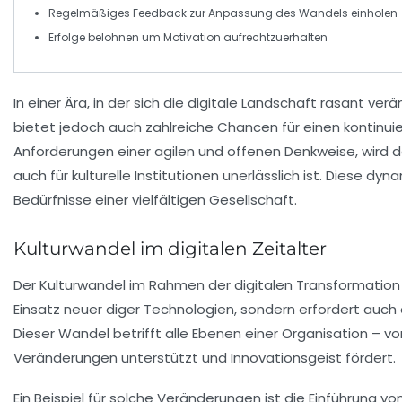
Regelmäßiges
Feedback
zur Anpassung des Wandels einholen
Erfolge belohnen
um Motivation aufrechtzuerhalten
In einer Ära, in der sich die
digitale Landschaft
rasant verän
bietet jedoch auch zahlreiche Chancen für einen kontinui
Anforderungen einer
agilen
und
offenen Denkweise
, wird
auch für kulturelle Institutionen unerlässlich ist. Diese d
Bedürfnisse einer
vielfältigen
Gesellschaft.
Kulturwandel im digitalen Zeitalter
Der
Kulturwandel
im Rahmen der digitalen Transformation is
Einsatz neuer
diger Technologien
, sondern erfordert auch
Dieser Wandel betrifft alle Ebenen einer Organisation – vo
Veränderungen unterstützt und Innovationsgeist fördert.
Ein Beispiel für solche Veränderungen ist die Einführung v