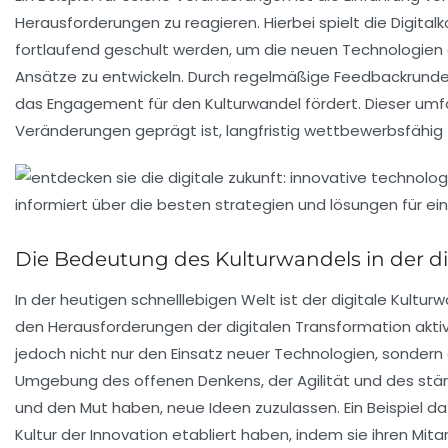
Herausforderungen zu reagieren. Hierbei spielt die
Digita
fortlaufend geschult werden, um die
neuen Technologien
Ansätze zu entwickeln. Durch regelmäßige
Feedbackrund
das Engagement für den Kulturwandel fördert. Dieser umf
Veränderungen geprägt ist, langfristig
wettbewerbsfähig
Die Bedeutung des Kulturwandels in der di
In der heutigen schnelllebigen Welt ist der
digitale Kultur
den Herausforderungen der
digitalen Transformation
aktiv
jedoch nicht nur den Einsatz neuer Technologien, sonder
Umgebung des
offenen Denkens
, der
Agilität
und des stä
und den Mut haben, neue Ideen zuzulassen. Ein Beispiel d
Kultur der
Innovation
etabliert haben, indem sie ihren Mita