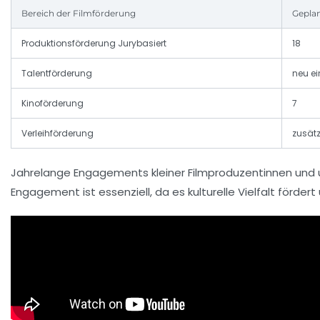
Bereich der Filmförderung
Geplan
Produktionsförderung Jurybasiert
18
Talentförderung
neu ei
Kinoförderung
7
Verleihförderung
zusätz
Jahrelange Engagements kleiner Filmproduzentinnen und un
Engagement ist essenziell, da es kulturelle Vielfalt fördert 