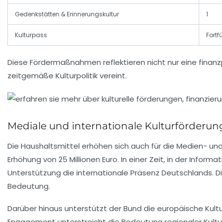
Gedenkstätten & Erinnerungskultur
1
Kulturpass
Fort
Diese Fördermaßnahmen reflektieren nicht nur eine finanzp
zeitgemäße Kulturpolitik vereint.
Mediale und internationale Kulturförderu
Die Haushaltsmittel erhöhen sich auch für die Medien- und 
Erhöhung von
25 Millionen Euro
. In einer Zeit, in der Info
Unterstützung die internationale Präsenz Deutschlands. Die
Bedeutung.
Darüber hinaus unterstützt der Bund die europäische Ku
Engagement unterstreicht die Bedeutung regionaler Kultur