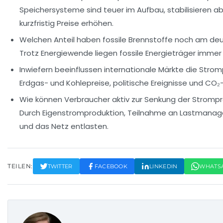
Speichersysteme sind teuer im Aufbau, stabilisieren a
kurzfristig Preise erhöhen.
Welchen Anteil haben fossile Brennstoffe noch am de
Trotz Energiewende liegen fossile Energieträger immer 
Inwiefern beeinflussen internationale Märkte die Strom
Erdgas- und Kohlepreise, politische Ereignisse und CO₂
Wie können Verbraucher aktiv zur Senkung der Strompr
Durch Eigenstromproduktion, Teilnahme an Lastmanag
und das Netz entlasten.
TEILEN:
TWITTER
FACEBOOK
LINKEDIN
WHATS