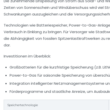
Die zunehmende Einspeisung von Strom aus Solar- und Wind
Zeiten von Sonnenschein und Windüberschuss wird viel St
Schwankungen auszugleichen und die Versorgungssicherheit
Technologien wie Batteriespeicher, Power-to-Gas-Anlage
Verbrauch in Einklang zu bringen. Für Versorger wie
Stadtw
die Abhängigkeit von fossilen Spitzenlastkraftwerken zu r
dar.
Investitionen im Überblick:
Großbatterien für die kurzfristige Speicherung (z.B. Li
Power-to-Gas für saisonale Speicherung von übersch
Integration intelligenter Netzmanagementsysteme unter
Förderprogramme und staatliche Anreize, um Ausbauk
Speichertechnologie