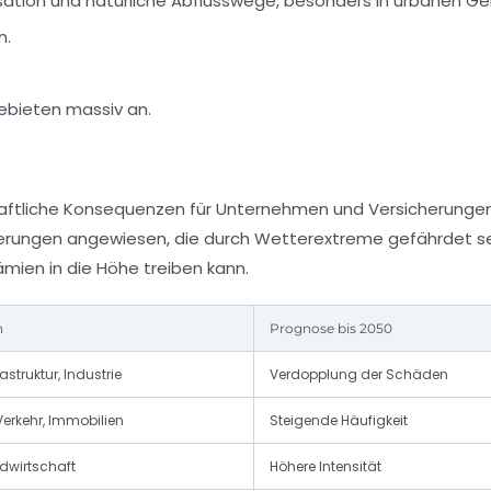
isation und natürliche Abflusswege, besonders in urbanen Ge
n.
ebieten massiv an.
haftliche Konsequenzen für Unternehmen und Versicherungen
eferungen angewiesen, die durch Wetterextreme gefährdet s
mien in die Höhe treiben kann.
n
Prognose bis 2050
truktur, Industrie
Verdopplung der Schäden
erkehr, Immobilien
Steigende Häufigkeit
ndwirtschaft
Höhere Intensität