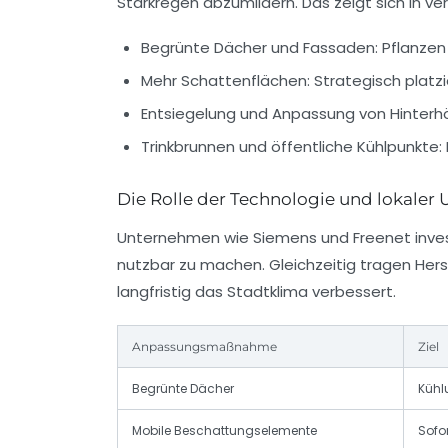
Starkregen abzumildern. Das zeigt sich in v
Begrünte Dächer und Fassaden:
Pflanzen 
Mehr Schattenflächen:
Strategisch platz
Entsiegelung und Anpassung von Hinterh
Trinkbrunnen und öffentliche Kühlpunkte:
Die Rolle der Technologie und lokale
Unternehmen wie Siemens und Freenet invest
nutzbar zu machen. Gleichzeitig tragen Hers
langfristig das Stadtklima verbessert.
Anpassungsmaßnahme
Ziel
Begrünte Dächer
Kühl
Mobile Beschattungselemente
Sofor