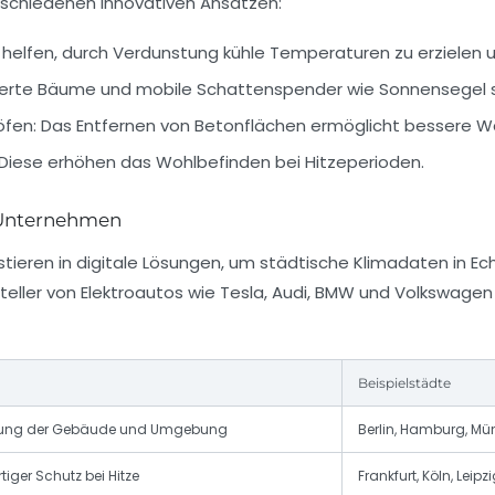
erschiedenen innovativen Ansätzen:
helfen, durch Verdunstung kühle Temperaturen zu erzielen 
ierte Bäume und mobile Schattenspender wie Sonnensegel 
öfen:
Das Entfernen von Betonflächen ermöglicht bessere 
Diese erhöhen das Wohlbefinden bei Hitzeperioden.
r Unternehmen
ieren in digitale Lösungen, um städtische Klimadaten in Ec
teller von Elektroautos wie Tesla, Audi, BMW und Volkswage
Beispielstädte
ung der Gebäude und Umgebung
Berlin, Hamburg, M
tiger Schutz bei Hitze
Frankfurt, Köln, Leipz