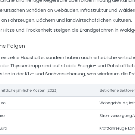
tzliche und heftige Regenfälle überfordern häufig die Kanal
erursachen Schäden an Gebäuden, Infrastruktur und Wälder
an Fahrzeugen, Dächern und landwirtschaftlichen Kulturen.
r Hitze und Trockenheit steigen die Brandgefahren in Waldg
che Folgen
 einzelne Haushalte, sondern haben auch erhebliche wirtsc
oder Thyssenkrupp sind auf stabile Energie- und Rohstoffli
ten in der Kfz- und Sachversicherung, was wiederum die Prä
ittliche jährliche Kosten (2023)
Betroffene Sektore
Euro
Wohngebäude, Infras
uro
Stromversorgung, V
Euro
Kraftfahrzeuge, La