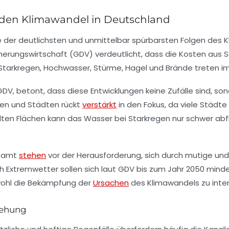
 den Klimawandel in Deutschland
 der deutlichsten und unmittelbar spürbarsten Folgen des K
ungswirtschaft (GDV) verdeutlicht, dass die Kosten aus Sc
tarkregen, Hochwasser, Stürme, Hagel und Brände treten imm
V, betont, dass diese Entwicklungen keine Zufälle sind, so
den und Städten rückt
verstärkt
in den Fokus, da viele Städt
lten Flächen kann das Wasser bei Starkregen nur schwer abf
esamt
stehen
vor der Herausforderung, sich durch mutige u
h Extremwetter sollen sich laut GDV bis zum Jahr 2050 m
sowohl die Bekämpfung der
Ursachen
des Klimawandels zu inten
tehung