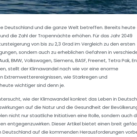
e Deutschland und die ganze Welt betreffen. Bereits heute s
und die Zahl der Tropennächte erhöhen. Für das Jahr 2049
steigerung von bis zu 2,3 Grad im Vergleich zu den ersten
ungen, sondern auch zu erheblichen Gefahren in verschied
Audi, BMW, Volkswagen, Siemens, BASF, Freenet, Tetra Pak, E
n, stellt der Klimawandel nach wie vor eine enorme
n Extremwetterereignissen, wie Starkregen und
te wichtiger sind denn je.
tersucht, wie der Klimawandel konkret das Leben in Deutsc
wirkungen auf die Natur und die Gesundheit der Bevölkerun
en nicht nur staatliche Initiativen eine Rolle, sondern auch d
n entgegenzuwirken. Dieser Artikel bietet einen breit gefä
 sich Deutschland auf die kommenden Herausforderungen vorbe