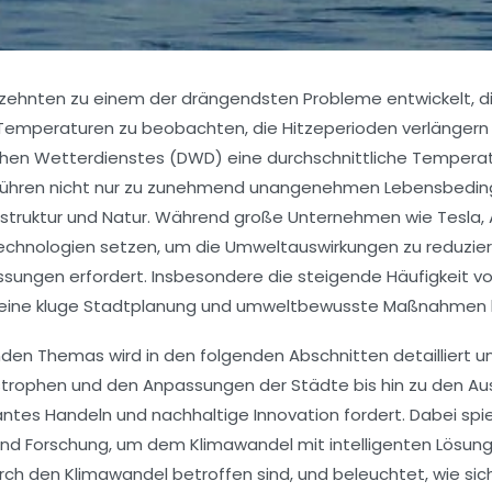
rzehnten zu einem der drängendsten Probleme entwickelt, di
 Temperaturen zu beobachten, die Hitzeperioden verlängern 
hen Wetterdienstes (DWD) eine durchschnittliche Temperatur
führen nicht nur zu zunehmend unangenehmen Lebensbeding
astruktur und Natur. Während große Unternehmen wie Tesla, 
echnologien setzen, um die Umweltauswirkungen zu reduziere
ungen erfordert. Insbesondere die steigende Häufigkeit vo
ine kluge Stadtplanung und umweltbewusste Maßnahmen heu
n Themas wird in den folgenden Abschnitten detailliert un
rophen und den Anpassungen der Städte bis hin zu den Aus
antes Handeln und nachhaltige Innovation fordert. Dabei spiel
nd Forschung, um dem Klimawandel mit intelligenten Lösunge
 durch den Klimawandel betroffen sind, und beleuchtet, wie