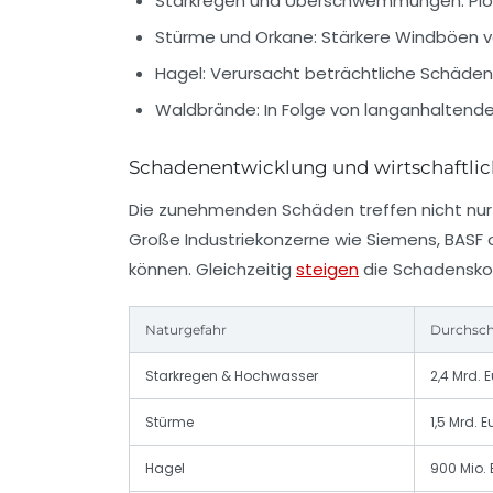
Starkregen und Überschwemmungen:
Plö
Stürme und Orkane:
Stärkere Windböen v
Hagel:
Verursacht beträchtliche Schäden 
Waldbrände:
In Folge von langanhaltende
Schadenentwicklung und wirtschaftli
Die zunehmenden Schäden treffen nicht nur
Große Industriekonzerne wie Siemens, BASF 
können. Gleichzeitig
steigen
die Schadenskos
Naturgefahr
Durchschn
Starkregen & Hochwasser
2,4 Mrd. 
Stürme
1,5 Mrd. E
Hagel
900 Mio. 