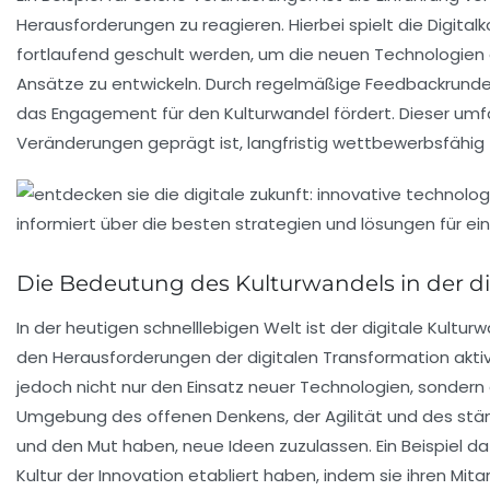
Herausforderungen zu reagieren. Hierbei spielt die
Digita
fortlaufend geschult werden, um die
neuen Technologien
Ansätze zu entwickeln. Durch regelmäßige
Feedbackrund
das Engagement für den Kulturwandel fördert. Dieser umf
Veränderungen geprägt ist, langfristig
wettbewerbsfähig
Die Bedeutung des Kulturwandels in der di
In der heutigen schnelllebigen Welt ist der
digitale Kultur
den Herausforderungen der
digitalen Transformation
aktiv
jedoch nicht nur den Einsatz neuer Technologien, sonder
Umgebung des
offenen Denkens
, der
Agilität
und des stä
und den Mut haben, neue Ideen zuzulassen. Ein Beispiel d
Kultur der
Innovation
etabliert haben, indem sie ihren Mita