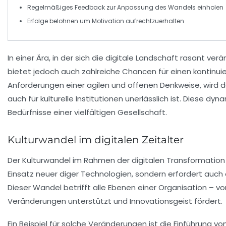
Regelmäßiges
Feedback
zur Anpassung des Wandels einholen
Erfolge belohnen
um Motivation aufrechtzuerhalten
In einer Ära, in der sich die
digitale Landschaft
rasant verän
bietet jedoch auch zahlreiche Chancen für einen kontinui
Anforderungen einer
agilen
und
offenen Denkweise
, wird
auch für kulturelle Institutionen unerlässlich ist. Diese d
Bedürfnisse einer
vielfältigen
Gesellschaft.
Kulturwandel im digitalen Zeitalter
Der
Kulturwandel
im Rahmen der digitalen Transformation is
Einsatz neuer
diger Technologien
, sondern erfordert auch
Dieser Wandel betrifft alle Ebenen einer Organisation – vo
Veränderungen unterstützt und Innovationsgeist fördert.
Ein Beispiel für solche Veränderungen ist die Einführung v