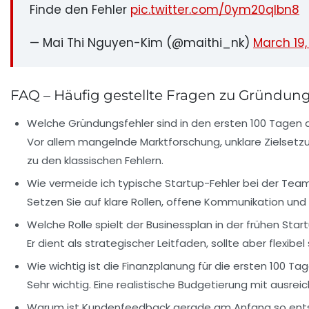
Finde den Fehler
pic.twitter.com/0ym20qIbn8
— Mai Thi Nguyen-Kim (@maithi_nk)
March 19,
FAQ – Häufig gestellte Fragen zu Gründung
Welche Gründungsfehler sind in den ersten 100 Tagen
Vor allem mangelnde Marktforschung, unklare Zielse
zu den klassischen Fehlern.
Wie vermeide ich typische Startup-Fehler bei der T
Setzen Sie auf klare Rollen, offene Kommunikation u
Welche Rolle spielt der Businessplan in der frühen Sta
Er dient als strategischer Leitfaden, sollte aber flex
Wie wichtig ist die Finanzplanung für die ersten 100 Ta
Sehr wichtig. Eine realistische Budgetierung mit ausr
Warum ist Kundenfeedback gerade am Anfang so ent