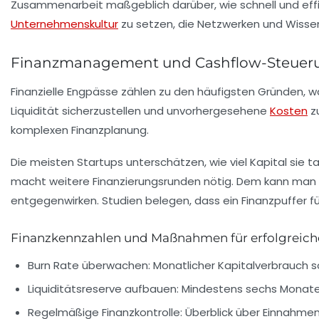
Zusammenarbeit maßgeblich darüber, wie schnell und effi
Unternehmenskultur
zu setzen, die Netzwerken und Wisse
Finanzmanagement und Cashflow-Steuerun
Finanzielle Engpässe zählen zu den häufigsten Gründen, w
Liquidität sicherzustellen und unvorhergesehene
Kosten
z
komplexen Finanzplanung.
Die meisten Startups unterschätzen, wie viel Kapital sie t
macht weitere Finanzierungsrunden nötig. Dem kann man mi
entgegenwirken. Studien belegen, dass ein Finanzpuffer f
Finanzkennzahlen und Maßnahmen für erfolgreic
Burn Rate überwachen:
Monatlicher Kapitalverbrauch sol
Liquiditätsreserve aufbauen:
Mindestens sechs Monate
Regelmäßige Finanzkontrolle:
Überblick über Einnahme