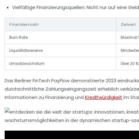
Vielfältige Finanzierungsquellen:
Nicht nur auf eine Geld
Finanzkennzahl
Zielwert
Burn Rate
Maximal 1
Liquiditätsreserve
Mindesten
Umsatzwachstum
Über 20 %
Das Berliner FinTech PayFlow demonstrierte 2023 eindru
durchschnittliche Zahlungseingangszeit erheblich verkürze
Informationen zu Finanzierung und
Kreditwürdigkeit
im Star