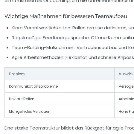
ein strukturiertes Onboarding, um die Unternehmenskultur 
Wichtige Maßnahmen für besseren Teamaufbau
Klare Verantwortlichkeiten:
Rollen präzise definieren,
Regelmäßige Feedbackgespräche:
Offene Kommunikati
Team-Building-Maßnahmen:
Vertrauensaufbau und Kon
Agile Arbeitsmethoden:
Flexibilität und schnelle Anpa
Problem
Auswir
Kommunikationsprobleme
Verzöger
Unklare Rollen
Arbeitsi
Mangelndes Vertrauen
Hohe Flu
Eine starke Teamstruktur bildet das Rückgrat für agile Pr