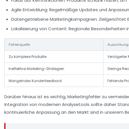
Fokus auf Kernfunktionen:
Produkte schlank halten, um
Agile Entwicklung:
Regelmäßige Updates und Anpassung
Datengetriebene Marketingkampagnen:
Zielgerichtet
Lokalisierung von Content:
Regionale Besonderheiten im
Fehlerquelle
Auswirkung
Zu komplexe Produkte
Verzögerter
Ineffektive Marketing-Strategien
Geringe Rei
Mangelndes Kundenfeedback
Fehlende P
Darüber hinaus ist es wichtig, Marketingfehler zu vermeid
Integration von modernen Analysetools sollte daher Sta
kontinuierliche Anpassung an den Markt sind in unserem B