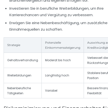
Branchenvergleich und eigenen Erfolgen vor.
Investieren Sie in berufliche Weiterbildungen, um Ihre
Karrierechancen und Vergütung zu verbessern.
Erwägen Sie eine Nebenbeschäftigung, um zusätzliche
Einnahmequellen zu schaffen.
Potenzielle
Auswirkung a
Strategie
Einkommenssteigerung
Kreditwürdigk
Verbessert die
Gehaltsverhandlung
Moderat bis hoch
Rückzahlungs
Stabilere beru
Weiterbildungen
Langfristig hoch
Position
Nebenberufliche
Bessere finanz
Variabel
Tätigkeiten
Flexibilität