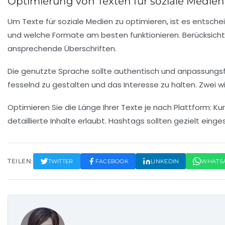
Optimierung von Texten für soziale Medien
Um Texte für soziale Medien zu optimieren, ist es entsch
und welche Formate am besten funktionieren. Berücksicht
ansprechende
Überschriften
.
Die genutzte Sprache sollte
authentisch
und anpassungsfä
fesselnd zu gestalten und das Interesse zu halten. Zwei w
Optimieren Sie die Länge Ihrer Texte je nach Plattform: K
detaillierte Inhalte erlaubt. Hashtags sollten gezielt ein
TEILEN:
TWITTER
FACEBOOK
LINKEDIN
WHATS