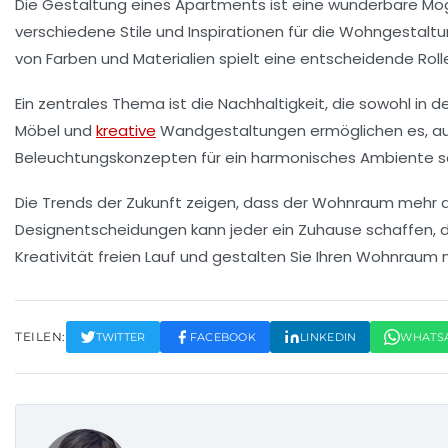
Die
Gestaltung eines Apartments
ist eine wunderbare Mög
verschiedene
Stile
und
Inspirationen
für die Wohngestaltun
von
Farben
und
Materialien
spielt eine entscheidende Rol
Ein zentrales Thema ist die
Nachhaltigkeit
, die sowohl in 
Möbel und
kreative
Wandgestaltungen
ermöglichen es, a
Beleuchtungskonzepten für ein harmonisches Ambiente s
Die Trends der Zukunft zeigen, dass der Wohnraum mehr d
Designentscheidungen kann jeder ein Zuhause schaffen, da
Kreativität freien Lauf und gestalten Sie Ihren Wohnraum 
TEILEN:
TWITTER
FACEBOOK
LINKEDIN
WHATS