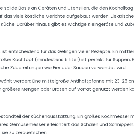
 solide Basis an Geräten und Utensilien, die den Kochallta
das viele köstliche Gerichte aufgebaut werden. Elektrische 
 Küche. Darüber hinaus gibt es wichtige Kleingeräte und Zubeh
ist entscheidend für das Gelingen vieler Rezepte. Ein mittl
großer Kochtopf (mindestens 5 Liter) ist perfekt für Suppen, 
iche Zubereitungen wie Eier oder Saucen verwendet wird.
wählt werden: Eine mittelgroße Antihaftpfanne mit 23-25 cm
r größere Mengen oder Braten auf Vorrat genutzt werden ka
tandteil der Küchenausstattung. Ein großes Kochmesser mit ru
ineres Gemüsemesser erleichtert das Schälen und Schnippeln.
 sie zu zerquetschen.