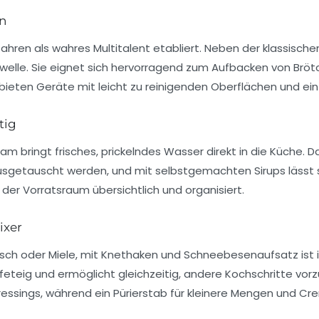
en
 Jahren als wahres Multitalent etabliert. Neben der klassische
krowelle. Sie eignet sich hervorragend zum Aufbacken von Br
bieten Geräte mit leicht zu reinigenden Oberflächen und e
tig
m bringt frisches, prickelndes Wasser direkt in die Küche.
 ausgetauscht werden, und mit selbstgemachten Sirups lässt
 der Vorratsraum übersichtlich und organisiert.
ixer
ch oder Miele, mit Knethaken und Schneebesenaufsatz ist ide
eteig und ermöglicht gleichzeitig, andere Kochschritte vorz
essings, während ein Pürierstab für kleinere Mengen und Cr