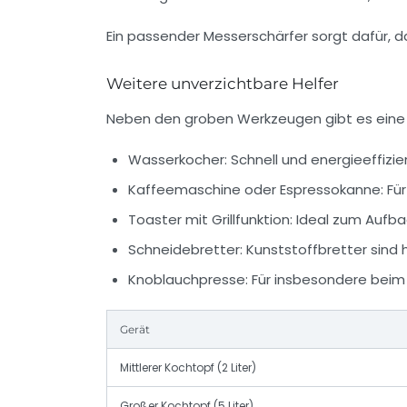
Ein passender Messerschärfer sorgt dafür, da
Weitere unverzichtbare Helfer
Neben den groben Werkzeugen gibt es eine R
Wasserkocher:
Schnell und energieeffizie
Kaffeemaschine oder Espressokanne:
Für
Toaster mit Grillfunktion:
Ideal zum Aufbac
Schneidebretter:
Kunststoffbretter sind 
Knoblauchpresse:
Für insbesondere beim 
Gerät
Mittlerer Kochtopf (2 Liter)
Großer Kochtopf (5 Liter)