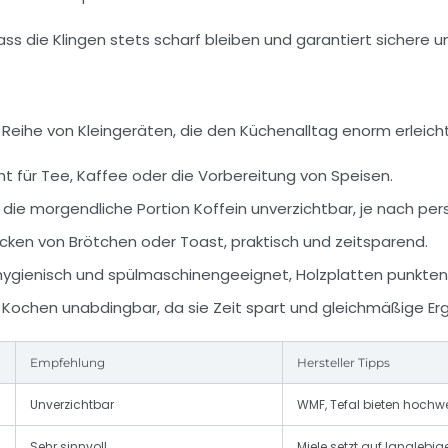
ss die Klingen stets scharf bleiben und garantiert sichere u
eihe von Kleingeräten, die den Küchenalltag enorm erleicht
nt für Tee, Kaffee oder die Vorbereitung von Speisen.
 die morgendliche Portion Koffein unverzichtbar, je nach pers
ken von Brötchen oder Toast, praktisch und zeitsparend.
hygienisch und spülmaschinengeeignet, Holzplatten punkten 
Kochen unabdingbar, da sie Zeit spart und gleichmäßige Erge
Empfehlung
Hersteller Tipps
Unverzichtbar
WMF, Tefal bieten hochwe
Sehr sinnvoll
Miele setzt auf langlebig