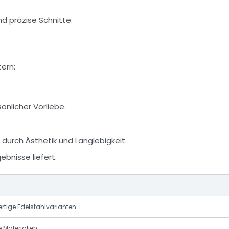
nd präzise Schnitte.
ern:
önlicher Vorliebe.
durch Ästhetik und Langlebigkeit.
bnisse liefert.
rtige Edelstahlvarianten
e Materialien