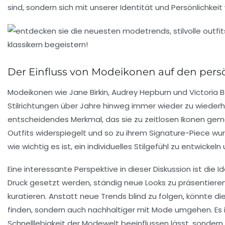
sind, sondern sich mit unserer Identität und
Persönlichkeit
Der Einfluss von Modeikonen auf den persö
Modeikonen wie
Jane Birkin
,
Audrey Hepburn
und
Victoria
Stilrichtungen über Jahre hinweg immer wieder zu wiederhol
entscheidendes Merkmal, das sie zu zeitlosen Ikonen gemac
Outfits widerspiegelt und so zu ihrem
Signature-Piece
wur
wie wichtig es ist, ein individuelles Stilgefühl zu entwickeln
Eine interessante Perspektive in dieser Diskussion ist die 
Druck gesetzt werden, ständig neue Looks zu präsentiere
kuratieren. Anstatt neue Trends blind zu folgen, könnte di
finden, sondern auch nachhaltiger mit Mode umgehen. Es is
Schnelllebigkeit der Modewelt beeinflussen lässt, sonder