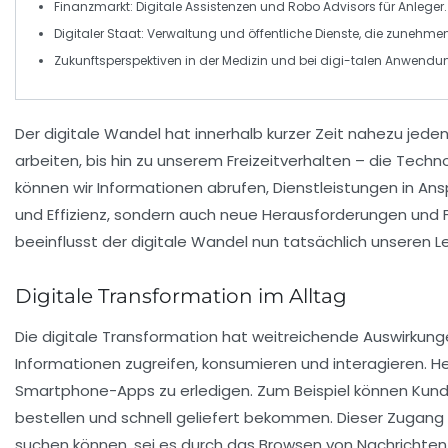
Finanzmarkt
: Digitale Assistenzen und
Robo Advisors
für Anleger.
Digitaler Staat
: Verwaltung und öffentliche Dienste, die zunehme
Zukunftsperspektiven in der
Medizin
und bei
digi-talen Anwendu
Der
digitale Wandel
hat innerhalb kurzer Zeit nahezu jeden
arbeiten
, bis hin zu unserem Freizeitverhalten – die
Techno
können wir Informationen abrufen, Dienstleistungen in A
und
Effizienz
, sondern auch neue Herausforderungen und F
beeinflusst der digitale Wandel nun tatsächlich unseren L
Digitale Transformation im Alltag
Die
digitale Transformation
hat weitreichende Auswirkungen
Informationen zugreifen, konsumieren und interagieren. H
Smartphone-Apps zu erledigen. Zum Beispiel können Kunden
bestellen und schnell geliefert bekommen. Dieser Zugang
suchen können, sei es durch das Browsen von Nachrichten