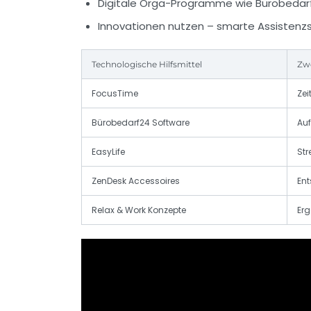
Digitale Orga-Programme wie Bürobeda
Innovationen nutzen – smarte Assistenz
Technologische Hilfsmittel
Zw
FocusTime
Ze
Bürobedarf24 Software
Au
EasyLife
St
ZenDesk Accessoires
En
Relax & Work Konzepte
Erg