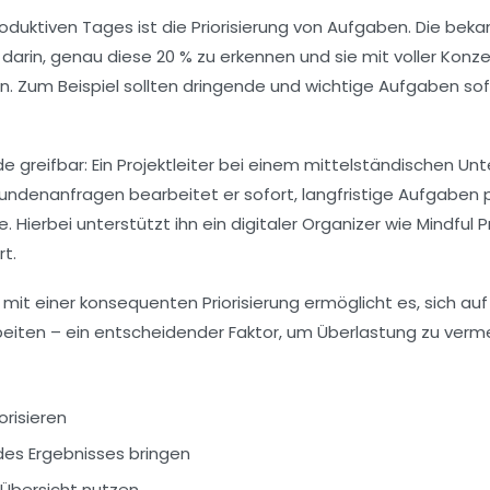
produktiven Tages ist die Priorisierung von Aufgaben. Die be
 darin, genau diese 20 % zu erkennen und sie mit voller Konz
eren. Zum Beispiel sollten dringende und wichtige Aufgaben 
e greifbar: Ein Projektleiter bei einem mittelständischen Un
ndenanfragen bearbeitet er sofort, langfristige Aufgaben pl
 Hierbei unterstützt ihn ein digitaler Organizer wie Mindful
t.
n mit einer konsequenten Priorisierung ermöglicht es, sich a
beiten – ein entscheidender Faktor, um Überlastung zu verm
risieren
des Ergebnisses bringen
r Übersicht nutzen