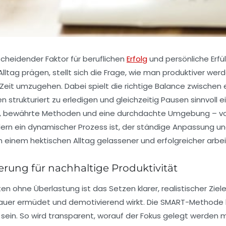
scheidender Faktor für beruflichen
Erfolg
und persönliche Erfül
ltag prägen, stellt sich die Frage, wie man produktiver wer
r Zeit umzugehen. Dabei spielt die richtige Balance zwisch
n strukturiert zu erledigen und gleichzeitig Pausen sinnvoll 
, bewährte Methoden und eine durchdachte Umgebung – von E
ndern ein dynamischer Prozess ist, der ständige Anpassung 
 einem hektischen Alltag gelassener und erfolgreicher arbei
ierung für nachhaltige Produktivität
ten ohne Überlastung ist das Setzen klarer, realistischer Ziel
er ermüdet und demotivierend wirkt. Die SMART-Methode biete
rt sein. So wird transparent, worauf der Fokus gelegt werden 