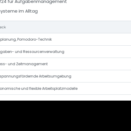
rf24 für Aufgabenmanagement
systeme im Alltag
eck
itplanung, Pomodoro-Technik
fgaben- und Ressourcenverwaltung
ress- und Zeitmanagement
tspannungsfördernde Arbeitsumgebung
onomische und flexible Arbeitsplatzmodelle