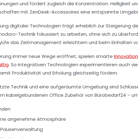
nnungen und fördert zugleich die Konzentration. Helligkeit 
schaffen mit ZenDesk-Accessoires eine entspannte Umgebung
ng digitaler Technologien trägt erheblich zur Steigerung der
modoro-Technik fokussiert zu arbeiten, ohne sich zu überfo
ife das Zeitmanagement erleichtern und beim Einhalten vo
isierung immer neue Wege eröffnet, spielen smarte
Innovatio
ltig
. So integrativen Technologien experimentieren auch vi
mit Produktivität und Erholung gleichzeitig fördern.
rstützte Technik und eine aufgeräumte Umgebung sind Schlüsse
um kabelgebundenen Office Zubehör von Bürobedarf24 – um S
enden
ür eine angenehme Atmosphäre
d Pausenverwaltung