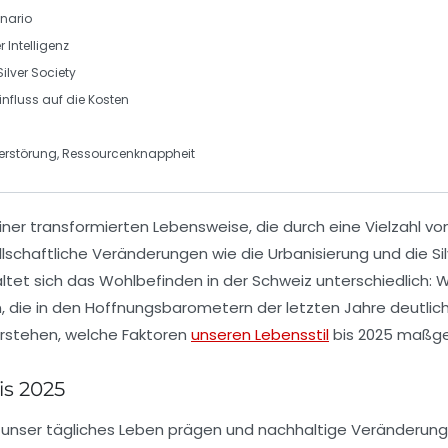
enario
r Intelligenz
Silver Society
nfluss auf die Kosten
zerstörung, Ressourcenknappheit
iner
transformierten Lebensweise
, die durch eine Vielzahl v
llschaftliche Veränderungen wie die
Urbanisierung
und die
Si
altet sich das
Wohlbefinden
in der Schweiz unterschiedlich: 
 die in den
Hoffnungsbarometern
der letzten Jahre deutlich
verstehen, welche Faktoren
unseren Lebensstil
bis 2025 maßge
is 2025
unser tägliches Leben prägen und nachhaltige Veränderungen