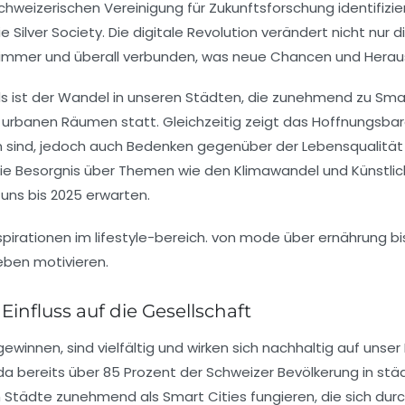
chweizerischen Vereinigung für Zukunftsforschung identifi
ie
Silver Society
. Die digitale Revolution verändert nicht nur 
mmer und überall verbunden, was neue Chancen und Herausf
ends ist der Wandel in unseren Städten, die zunehmend zu
Smar
in urbanen Räumen statt. Gleichzeitig zeigt das Hoffnungsba
n sind, jedoch auch Bedenken gegenüber der
Lebensqualität
die Besorgnis über Themen wie den
Klimawandel
und
Künstlic
 uns bis 2025 erwarten.
influss auf die Gesellschaft
gewinnen, sind vielfältig und wirken sich nachhaltig auf uns
 da bereits über 85 Prozent der Schweizer Bevölkerung in stä
ch Städte zunehmend als
Smart Cities
fungieren, die sich dur