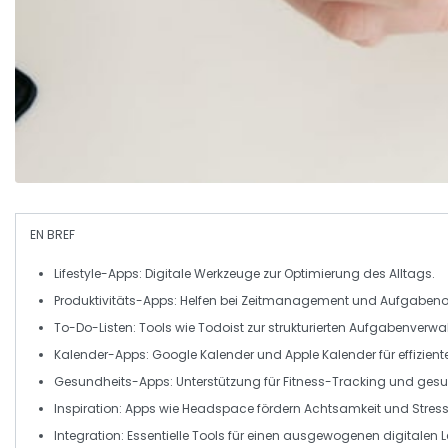
EN BREF
Lifestyle-Apps
: Digitale Werkzeuge zur Optimierung des Alltags.
Produktivitäts-Apps
: Helfen bei
Zeitmanagement
und Aufgabenor
To-Do-Listen
: Tools wie
Todoist
zur strukturierten Aufgabenverwa
Kalender-Apps
:
Google Kalender
und
Apple Kalender
für effizien
Gesundheits-Apps
: Unterstützung für Fitness-Tracking und ge
Inspiration
: Apps wie
Headspace
fördern Achtsamkeit und Stres
Integration
: Essentielle Tools für einen ausgewogenen
digitalen L