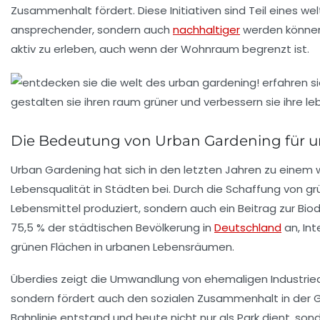
Zusammenhalt fördert. Diese Initiativen sind Teil eines we
ansprechender, sondern auch
nachhaltiger
werden können.
aktiv zu erleben, auch wenn der Wohnraum begrenzt ist.
Die Bedeutung von Urban Gardening für u
Urban Gardening
hat sich in den letzten Jahren zu einem
Lebensqualität in Städten bei. Durch die Schaffung von
gr
Lebensmittel produziert, sondern auch ein Beitrag zur
Biod
75,5 % der städtischen Bevölkerung in
Deutschland
an, In
grünen Flächen
in urbanen Lebensräumen.
Überdies zeigt die Umwandlung von ehemaligen
Industrie
sondern fördert auch den sozialen Zusammenhalt in der Ge
Bahnlinie entstand und heute nicht nur als Park dient, so