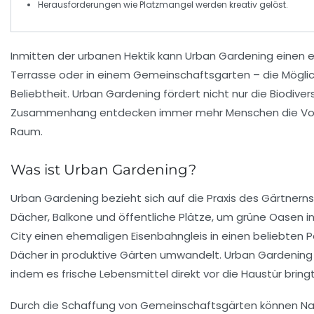
Herausforderungen
wie Platzmangel werden kreativ gelöst.
Inmitten der urbanen Hektik kann
Urban Gardening
einen e
Terrasse oder in einem Gemeinschaftsgarten – die Möglic
Beliebtheit.
Urban Gardening
fördert nicht nur die
Biodiver
Zusammenhang entdecken immer mehr Menschen die Vortei
Raum.
Was ist Urban Gardening?
Urban Gardening bezieht sich auf die Praxis des
Gärtnerns
Dächer, Balkone
und
öffentliche Plätze
, um grüne Oasen in
City einen ehemaligen
Eisenbahngleis
in einen beliebten P
Dächer in
produktive Gärten
umwandelt. Urban Gardening f
indem es
frische Lebensmittel
direkt vor die Haustür brin
Durch die Schaffung von
Gemeinschaftsgärten
können Na