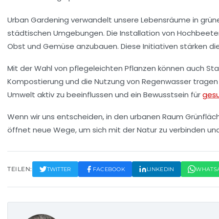
Urban Gardening verwandelt unsere Lebensräume in
grün
städtischen Umgebungen. Die Installation von
Hochbeete
Obst und Gemüse anzubauen. Diese Initiativen stärken di
Mit der Wahl von
pflegeleichten Pflanzen
können auch Stad
Kompostierung
und die Nutzung von
Regenwasser
tragen
Umwelt
aktiv zu beeinflussen und ein Bewusstsein für
ges
Wenn wir uns entscheiden, in den urbanen Raum
Grünfläc
öffnet neue Wege, um sich mit der Natur zu verbinden un
TEILEN:
TWITTER
FACEBOOK
LINKEDIN
WHATS