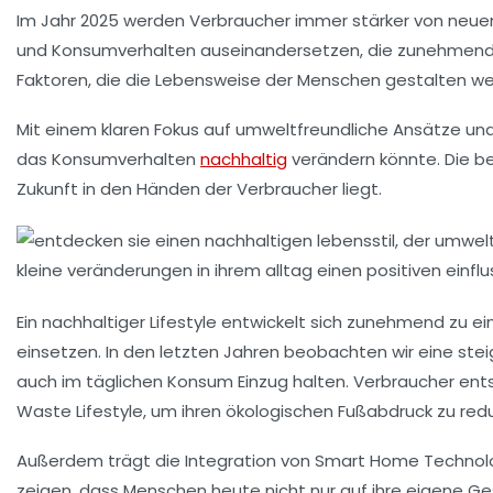
Im Jahr 2025 werden Verbraucher immer stärker von neuen
und
Konsumverhalten
auseinandersetzen, die zunehmend
Faktoren, die die Lebensweise der Menschen gestalten we
Mit einem klaren Fokus auf
umweltfreundliche Ansätze
und
das Konsumverhalten
nachhaltig
verändern könnte. Die b
Zukunft in den Händen der Verbraucher liegt.
Ein
nachhaltiger Lifestyle
entwickelt sich zunehmend zu ein
einsetzen. In den letzten Jahren beobachten wir eine st
auch im täglichen Konsum Einzug halten. Verbraucher ents
Waste Lifestyle
, um ihren ökologischen Fußabdruck zu redu
Außerdem trägt die Integration von
Smart Home Technol
zeigen, dass Menschen heute nicht nur auf ihre eigene G