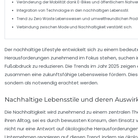
Veränderung der Mobilität dank
E-Bikes
und öffentlichem Nahver
Integration von
Technologie
in den nachhaltigen Lebensstil.
Trend zu
Zero Waste
Lebensweisen und umweltfreundlichen Prod
Verbindung zwischen
Mode
und
Nachhaltigkeit
verstärkt sich.
Der
nachhaltige Lifestyle
entwickelt sich zu einem bedeut
Herausforderungen zunehmend im Fokus stehen, suchen im
Fußabdruck zu reduzieren. Die
Trends
im Jahr 2025 zeigen
zusammen eine zukunftsfähige Lebensweise fördern. Diese
sondern als notwendig erachtet werden.
Nachhaltige Lebensstile und deren Auswi
Die
Nachhaltigkeit
wird zunehmend zu einem zentralen The
ihren Alltag, sei es durch bewussten Konsum, den Einsatz
nicht nur eine Antwort auf ökologische Herausforderungen
Unternehmen reagieren auf diesen Trend, indem sie
ökol